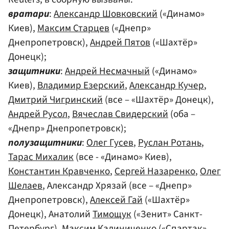
вратари
:
Александр Шовковский
(«Динамо»
Киев),
Максим Старцев
(«Днепр»
Днепропетровск),
Андрей Пятов
(«Шахтёр»
Донецк);
защитники
:
Андрей Несмачный
(«Динамо»
Киев),
Владимир Езерский
,
Александр Кучер
,
Дмитрий Чигринский
(все – «Шахтёр» Донецк),
Андрей Русол
,
Вячеслав Свидерский
(оба –
«Днепр» Днепропетровск);
полузащитники
:
Олег Гусев
,
Руслан Ротань
,
Тарас Михалик
(все - «Динамо» Киев),
Константин Кравченко
,
Сергей Назаренко
,
Олег
Шелаев
, Александр Хрязай (все – «Днепр»
Днепропетровск),
Алексей Гай
(«Шахтёр»
Донецк), Анатолий
Тимощук
(«Зенит» Санкт-
Петербург), Максим
Калиниченко
(«Спартак»