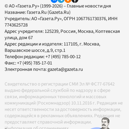
© АО «Газета.Ру» (1999-2026) – Главные новости дня
Название:
Газета.Ru
(Gazeta.Ru)
Учредитель:
АО «Газета.Ру»
, ОГРН 1067761730376, ИНН
7743625728
Адрес учредителя: 125239, Россия, Москва, Коптевская
улица, дом 67
Адрес редакции и издателя:
117105
, г.
Москва
,
Варшавское шоссе, д.9, стр.1
Телефон редакции:
+7 (495) 785-00-12
Факс:
+7 (495) 785-17-01
Электронная почта:
gazeta@gazeta.ru
Свидетельство о регистрации СМИ Эл № ФС77-67642
выдано федеральной службой по надзору в сфере
связи, информационных технологий и массовых
коммуникаций (Роскомнадзор) 10.11.2016 г. Редакция не
несет ответственности за достоверность информации,
содержащейся в рекламных объявлениях. Редакция не
предоставляет справочной информации.
Информация об ограничениях