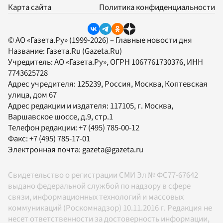
Карта сайта
Политика конфиденциальности
© АО «Газета.Ру» (1999-2026) – Главные новости дня
Название:
Газета.Ru
(Gazeta.Ru)
Учредитель:
АО «Газета.Ру»
, ОГРН 1067761730376, ИНН
7743625728
Адрес учредителя: 125239, Россия, Москва, Коптевская
улица, дом 67
Адрес редакции и издателя:
117105
, г.
Москва
,
Варшавское шоссе, д.9, стр.1
Телефон редакции:
+7 (495) 785-00-12
Факс:
+7 (495) 785-17-01
Электронная почта:
gazeta@gazeta.ru
Свидетельство о регистрации СМИ Эл № ФС77-67642
выдано федеральной службой по надзору в сфере
связи, информационных технологий и массовых
коммуникаций (Роскомнадзор) 10.11.2016 г. Редакция не
несет ответственности за достоверность информации,