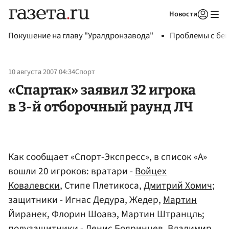
Новости
Авторизоваться
Покушение на главу "Уралдронзавода"
Проблемы с бен
10 августа 2007 04:34
Спорт
«Спартак» заявил 32 игрока
в 3-й отборочный раунд ЛЧ
Как сообщает «Спорт-Экспресс», в список «А»
вошли 20 игроков: вратари -
Войцех
Ковалевски
, Стипе Плетикоса,
Дмитрий Хомич
;
защитники - Игнас Дедура, Жедер,
Мартин
Йиранек
, Флорин Шоавэ,
Мартин Штранцль
;
полузащитники -
Денис Бояринцев
,
Владимир