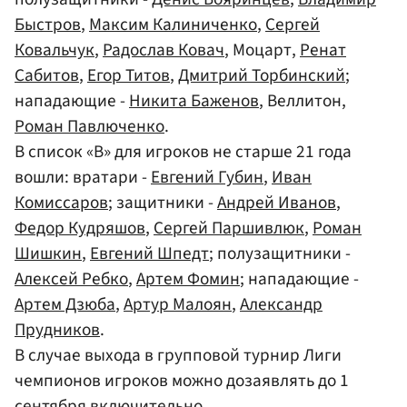
Быстров
,
Максим Калиниченко
,
Сергей
Ковальчук
,
Радослав Ковач
, Моцарт,
Ренат
Сабитов
,
Егор Титов
,
Дмитрий Торбинский
;
нападающие -
Никита Баженов
, Веллитон,
Роман Павлюченко
.
В список «В» для игроков не старше 21 года
вошли: вратари -
Евгений Губин
,
Иван
Комиссаров
; защитники -
Андрей Иванов
,
Федор Кудряшов
,
Сергей Паршивлюк
,
Роман
Шишкин
,
Евгений Шпедт
; полузащитники -
Алексей Ребко
,
Артем Фомин
; нападающие -
Артем Дзюба
,
Артур Малоян
,
Александр
Прудников
.
В случае выхода в групповой турнир Лиги
чемпионов игроков можно дозаявлять до 1
сентября включительно.