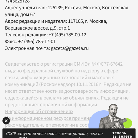
7743625728
Адрес учредителя: 125239, Россия, Москва, Коптевская
улица, дом 67
Адрес редакции и издателя:
117105
, г.
Москва
,
Варшавское шоссе, д.9, стр.1
Телефон редакции:
+7 (495) 785-00-12
Факс:
+7 (495) 785-17-01
Электронная почта:
gazeta@gazeta.ru
Свидетельство о регистрации СМИ Эл № ФС77-67642
выдано федеральной службой по надзору в сфере
связи, информационных технологий и массовых
коммуникаций (Роскомнадзор) 10.11.2016 г. Редакция не
несет ответственности за достоверность информации,
содержащейся в рекламных объявлениях. Редакция не
предоставляет справочной информации.
Информация об ограничениях
На информационном ресурсе применяются
рекомендательные технологии в соответствии с
Правилами
СССР запустил человека в космос раньше, чем по