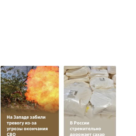
На Западе забили
Л
тревогу из-за
В России
з
угрозы окончания
стремительно
в
СВО
дорожает сахар
р