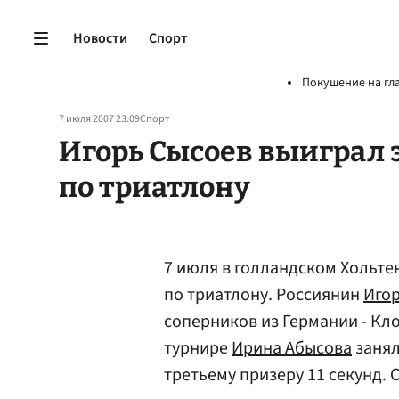
Новости
Спорт
Покушение на гл
7 июля 2007 23:09
Спорт
Игорь Сысоев выиграл 
по триатлону
7 июля в голландском Хольте
по триатлону. Россиянин
Игор
соперников из Германии - Кл
турнире
Ирина Абысова
занял
третьему призеру 11 секунд. 