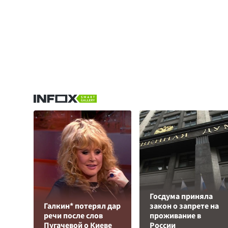
Госдума приняла
Галкин* потерял дар
закон о запрете на
речи после слов
проживание в
Пугачевой о Киеве
России