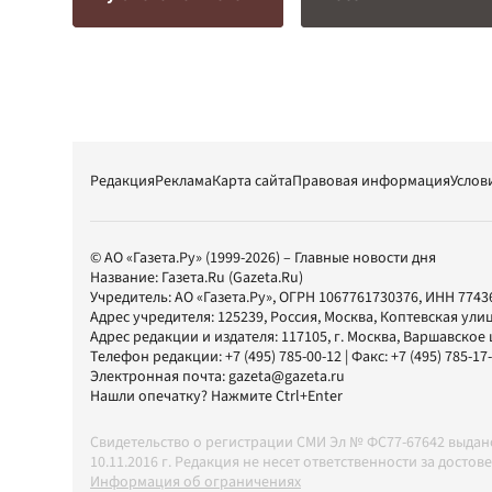
Редакция
Реклама
Карта сайта
Правовая информация
Услов
© АО «Газета.Ру» (1999-2026) – Главные новости дня
Название:
Газета.Ru
(Gazeta.Ru)
Учредитель:
АО «Газета.Ру»
, ОГРН 1067761730376, ИНН 7743
Адрес учредителя: 125239, Россия, Москва, Коптевская улиц
Адрес редакции и издателя:
117105
, г.
Москва
,
Варшавское шо
Телефон редакции:
+7 (495) 785-00-12
| Факс:
+7 (495) 785-17
Электронная почта:
gazeta@gazeta.ru
Нашли опечатку? Нажмите Ctrl+Enter
Свидетельство о регистрации СМИ Эл № ФС77-67642 выда
10.11.2016 г. Редакция не несет ответственности за дос
Информация об ограничениях