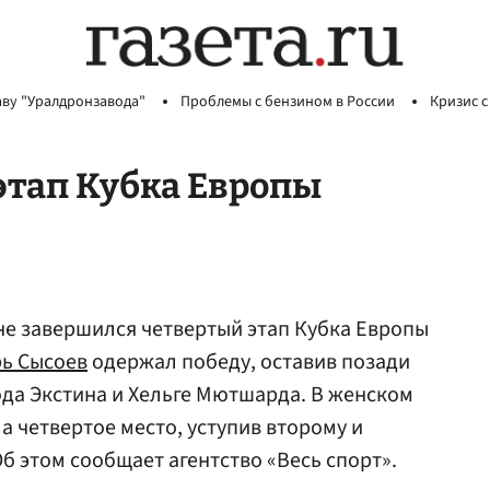
аву "Уралдронзавода"
Проблемы с бензином в России
Кризис с
этап Кубка Европы
не завершился четвертый этап Кубка Европы
ь Сысоев
одержал победу, оставив позади
ода Экстина и Хельге Мютшарда. В женском
а четвертое место, уступив второму и
Об этом сообщает агентство «Весь спорт».