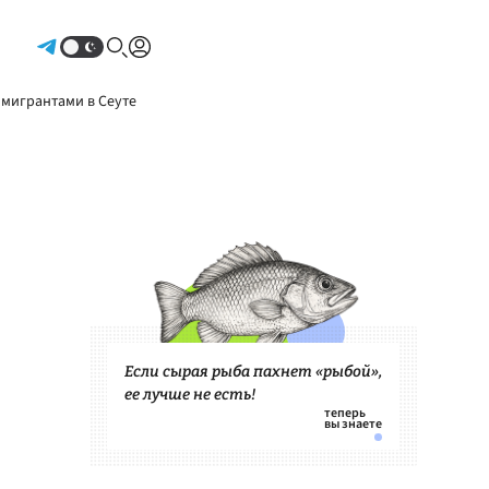
Авторизоваться
 мигрантами в Сеуте
Если сырая рыба пахнет «рыбой»,
ее лучше не есть!