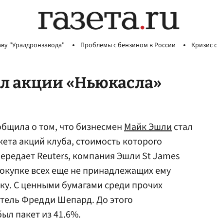
аву "Уралдронзавода"
Проблемы с бензином в России
Кризис с
л акции «Ньюкасла»
общила о том, что бизнесмен
Майк Эшли
стал
ета акций клуба, стоимость которого
передает Reuters, компания Эшли St James
 покупке всех еще не принадлежащих ему
уку. С ценными бумагами среди прочих
атель Фредди Шепард. До этого
ыл пакет из 41,6%.