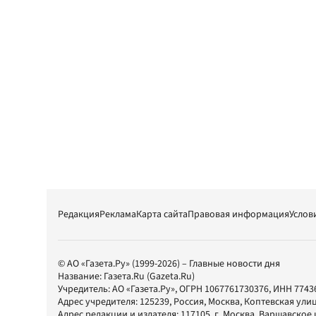
Редакция
Реклама
Карта сайта
Правовая информация
Услов
© АО «Газета.Ру» (1999-2026) – Главные новости дня
Название:
Газета.Ru
(Gazeta.Ru)
Учредитель:
АО «Газета.Ру»
, ОГРН 1067761730376, ИНН 7743
Адрес учредителя: 125239, Россия, Москва, Коптевская улиц
Адрес редакции и издателя:
117105
, г.
Москва
,
Варшавское шо