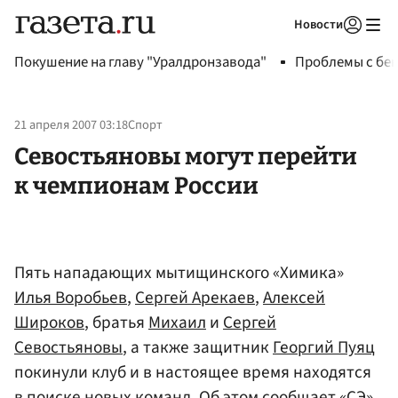
Новости
Авторизоваться
Покушение на главу "Уралдронзавода"
Проблемы с бен
21 апреля 2007 03:18
Спорт
Севостьяновы могут перейти
к чемпионам России
Пять нападающих мытищинского «Химика»
Илья Воробьев
,
Сергей Арекаев
,
Алексей
Широков
, братья
Михаил
и
Сергей
Севостьяновы
, а также защитник
Георгий Пуяц
покинули клуб и в настоящее время находятся
в поиске новых команд. Об этом сообщает «СЭ».