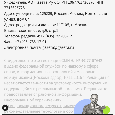
Учредитель:
АО «Газета.Ру»
, ОГРН 1067761730376, ИНН
7743625728
Адрес учредителя: 125239, Россия, Москва, Коптевская
улица, дом 67
Адрес редакции и издателя:
117105
, г.
Москва
,
Варшавское шоссе, д.9, стр.1
Телефон редакции:
+7 (495) 785-00-12
Факс:
+7 (495) 785-17-01
Электронная почта:
gazeta@gazeta.ru
Свидетельство о регистрации СМИ Эл № ФС77-67642
выдано федеральной службой по надзору в сфере
связи, информационных технологий и массовых
коммуникаций (Роскомнадзор) 10.11.2016 г. Редакция не
несет ответственности за достоверность информации,
содержащейся в рекламных объявлениях. Редакция не
предоставляет справочной информации.
Информация об ограничениях
На информационном ресурсе применяются
рекомендательные технологии в соответствии с