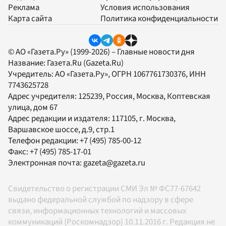
Реклама
Условия использования
Карта сайта
Политика конфиденциальности
© АО «Газета.Ру» (1999-2026) – Главные новости дня
Название:
Газета.Ru
(Gazeta.Ru)
Учредитель:
АО «Газета.Ру»
, ОГРН 1067761730376, ИНН
7743625728
Адрес учредителя: 125239, Россия, Москва, Коптевская
улица, дом 67
Адрес редакции и издателя:
117105
, г.
Москва
,
Варшавское шоссе, д.9, стр.1
Телефон редакции:
+7 (495) 785-00-12
Факс:
+7 (495) 785-17-01
Электронная почта:
gazeta@gazeta.ru
Свидетельство о регистрации СМИ Эл № ФС77-67642
выдано федеральной службой по надзору в сфере
связи, информационных технологий и массовых
коммуникаций (Роскомнадзор) 10.11.2016 г. Редакция не