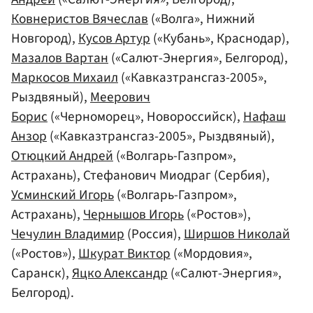
Ковнеристов Вячеслав
(«Волга», Нижний
Новгород),
Кусов Артур
(«Кубань», Краснодар),
Мазалов Вартан
(«Салют-Энергия», Белгород),
Маркосов Михаил
(«Кавказтрансгаз-2005»,
Рыздвяный),
Меерович
Борис
(«Черноморец», Новороссийск),
Нафаш
Анзор
(«Кавказтрансгаз-2005», Рыздвяный),
Отюцкий Андрей
(«Волгарь-Газпром»,
Астрахань), Стефанович Миодраг (Сербия),
Усминский Игорь
(«Волгарь-Газпром»,
Астрахань),
Чернышов Игорь
(«Ростов»),
Чечулин Владимир
(Россия),
Ширшов Николай
(«Ростов»),
Шкурат Виктор
(«Мордовия»,
Саранск),
Яцко Александр
(«Салют-Энергия»,
Белгород).