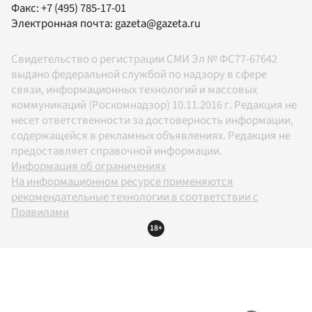
Факс:
+7 (495) 785-17-01
Электронная почта:
gazeta@gazeta.ru
Свидетельство о регистрации СМИ Эл № ФС77-67642
выдано федеральной службой по надзору в сфере
связи, информационных технологий и массовых
коммуникаций (Роскомнадзор) 10.11.2016 г. Редакция не
несет ответственности за достоверность информации,
содержащейся в рекламных объявлениях. Редакция не
предоставляет справочной информации.
Информация об ограничениях
На информационном ресурсе применяются
рекомендательные технологии в соответствии с
Правилами
18+