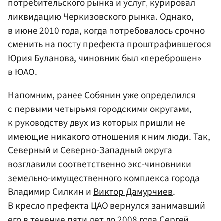
потребительского рынка и услуг, курировал
ликвидацию Черкизовского рынка. Однако,
в июне 2010 года, когда потребовалось срочно
сменить на посту префекта проштрафившегося
Юрия Буланова
, чиновник был «переброшен»
в ЮАО.
Напомним, ранее Собянин уже определился
с первыми четырьмя городскими округами,
к руководству двух из которых пришли не
имеющие никакого отношения к ним люди. Так,
Северный и Северно-Западный округа
возглавили соответственно экс-чиновники
земельно-имущественного комплекса города
Владимир Силкин и
Виктор Дамурчиев
.
В кресло префекта ЦАО вернулся занимавший
его в течение пяти лет до 2008 года
Сергей