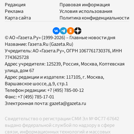
Редакция
Правовая информация
Реклама
Условия использования
Карта сайта
Политика конфиденциальности
© АО «Газета.Ру» (1999-2026) – Главные новости дня
Название:
Газета.Ru
(Gazeta.Ru)
Учредитель:
АО «Газета.Ру»
, ОГРН 1067761730376, ИНН
7743625728
Адрес учредителя: 125239, Россия, Москва, Коптевская
улица, дом 67
Адрес редакции и издателя:
117105
, г.
Москва
,
Варшавское шоссе, д.9, стр.1
Телефон редакции:
+7 (495) 785-00-12
Факс:
+7 (495) 785-17-01
Электронная почта:
gazeta@gazeta.ru
Свидетельство о регистрации СМИ Эл № ФС77-67642
выдано федеральной службой по надзору в сфере
связи, информационных технологий и массовых