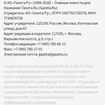
© АО «Газета.Ру» (1999-2026) – Главные новости дня
Название:
Газета.Ru
(Gazeta.Ru)
Учредитель:
АО «Газета.Ру»
, ОГРН 1067761730376, ИНН
7743625728
Адрес учредителя: 125239, Россия, Москва, Коптевская
улица, дом 67
Адрес редакции и издателя:
117105
, г.
Москва
,
Варшавское шоссе, д.9, стр.1
Телефон редакции:
+7 (495) 785-00-12
Факс:
+7 (495) 785-17-01
Электронная почта:
gazeta@gazeta.ru
Свидетельство о регистрации СМИ Эл № ФС77-67642
выдано федеральной службой по надзору в сфере
связи, информационных технологий и массовых
коммуникаций (Роскомнадзор) 10.11.2016 г. Редакция не
несет ответственности за достоверность информации,
содержащейся в рекламных объявлениях. Редакция не
предоставляет справочной информации.
Информация об ограничениях