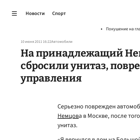
Новости
Спорт
Покушение на гл
10 июня 2011 16:22
Автомобили
На принадлежащий Нем
сбросили унитаз, повр
управления
Серьезно поврежден автомоб
Немцов
а в Москве, после тог
унитаз.
«Я вернулся в дом на Большо