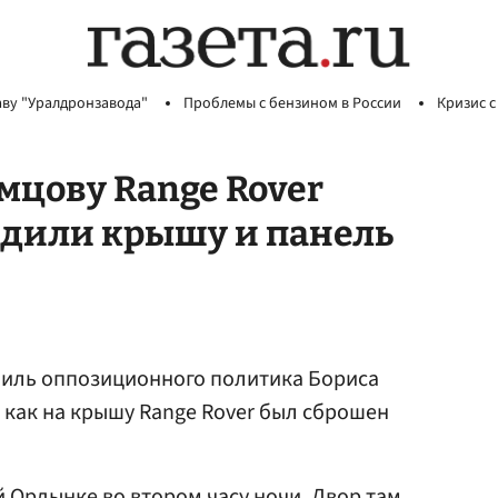
аву "Уралдронзавода"
Проблемы с бензином в России
Кризис с
цову Range Rover
едили крышу и панель
иль оппозиционного политика Бориса
о как на крышу Range Rover был сброшен
й Ордынке во втором часу ночи. Двор там