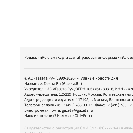
Редакция
Реклама
Карта сайта
Правовая информация
Услов
© АО «Газета.Ру» (1999-2026) – Главные новости дня
Название:
Газета.Ru
(Gazeta.Ru)
Учредитель:
АО «Газета.Ру»
, ОГРН 1067761730376, ИНН 7743
Адрес учредителя: 125239, Россия, Москва, Коптевская улиц
Адрес редакции и издателя:
117105
, г.
Москва
,
Варшавское шо
Телефон редакции:
+7 (495) 785-00-12
| Факс:
+7 (495) 785-17
Электронная почта:
gazeta@gazeta.ru
Нашли опечатку? Нажмите Ctrl+Enter
Свидетельство о регистрации СМИ Эл № ФС77-67642 выда