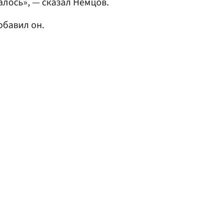
алось», — сказал Немцов.
обавил он.