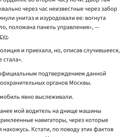
квально через час неизвестные через забор
нули унитаз и изуродовали ее: вогнута
ло, поломана панель управления», —
су»
.
олиция и приехала, но, описав случившееся,
 стала».
т официальным подтверждением данной
оохранительных органов Москвы.
омобиль явно выслеживали.
 ранее мой водитель на днище машины
риклеенные навигаторы, через которые
 нахожусь. Кстати, по поводу этих фактов