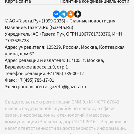
Карта сайта
Политика конфиденциальности
© АО «Газета.Ру» (1999-2026) – Главные новости дня
Название:
Газета.Ru
(Gazeta.Ru)
Учредитель:
АО «Газета.Ру»
, ОГРН 1067761730376, ИНН
7743625728
Адрес учредителя: 125239, Россия, Москва, Коптевская
улица, дом 67
Адрес редакции и издателя:
117105
, г.
Москва
,
Варшавское шоссе, д.9, стр.1
Телефон редакции:
+7 (495) 785-00-12
Факс:
+7 (495) 785-17-01
Электронная почта:
gazeta@gazeta.ru
Свидетельство о регистрации СМИ Эл № ФС77-67642
выдано федеральной службой по надзору в сфере
связи, информационных технологий и массовых
коммуникаций (Роскомнадзор) 10.11.2016 г. Редакция не
несет ответственности за достоверность информации,