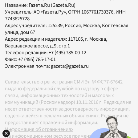
Название:
Газета.Ru
(Gazeta.Ru)
Учредитель:
АО «Газета.Ру»
, ОГРН 1067761730376, ИНН
7743625728
Адрес учредителя: 125239, Россия, Москва, Коптевская
улица, дом 67
Адрес редакции и издателя:
117105
, г.
Москва
,
Варшавское шоссе, д.9, стр.1
Телефон редакции:
+7 (495) 785-00-12
Факс:
+7 (495) 785-17-01
Электронная почта:
gazeta@gazeta.ru
Свидетельство о регистрации СМИ Эл № ФС77-67642
выдано федеральной службой по надзору в сфере
связи, информационных технологий и массовых
коммуникаций (Роскомнадзор) 10.11.2016 г. Редакция не
несет ответственности за достоверность информации,
содержащейся в рекламных объявлениях. Редакция не
предоставляет справочной информации.
Информация об ограничениях
На информационном ресурсе применяются