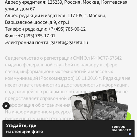
Адрес учредителя: 125239, Россия, Москва, Коптевская
улица, дом 67
Адрес редакции и издателя:
117105
, г.
Москва
,
Варшавское шоссе, д.9, стр.1
Телефон редакции:
+7 (495) 785-00-12
Факс:
+7 (495) 785-17-01
Электронная почта:
gazeta@gazeta.ru
Свидетельство о регистрации СМИ Эл № ФС77-67642
выдано федеральной службой по надзору в сфере
связи, информационных технологий и массовых
коммуникаций (Роскомнадзор) 10.11.2016 г. Редакция не
несет ответственности за достоверность информации,
содержащейся в рекламных объявлениях. Редакция не
предоставляет справочной информации.
Информация об ограничениях
На информационном ресурсе применяются
рекомендательные технологии в соответствии с
Правилами
Угадайте, где
настоящее фото
18+