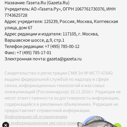
Название:
Газета.Ru
(Gazeta.Ru)
Учредитель:
АО «Газета.Ру»
, ОГРН 1067761730376, ИНН
7743625728
Адрес учредителя: 125239, Россия, Москва, Коптевская
улица, дом 67
Адрес редакции и издателя:
117105
, г.
Москва
,
Варшавское шоссе, д.9, стр.1
Телефон редакции:
+7 (495) 785-00-12
Факс:
+7 (495) 785-17-01
Электронная почта:
gazeta@gazeta.ru
Свидетельство о регистрации СМИ Эл № ФС77-67642
выдано федеральной службой по надзору в сфере
связи, информационных технологий и массовых
коммуникаций (Роскомнадзор) 10.11.2016 г. Редакция не
несет ответственности за достоверность информации,
содержащейся в рекламных объявлениях. Редакция не
предоставляет справочной информации.
Информация об ограничениях
На информационном ресурсе применяются