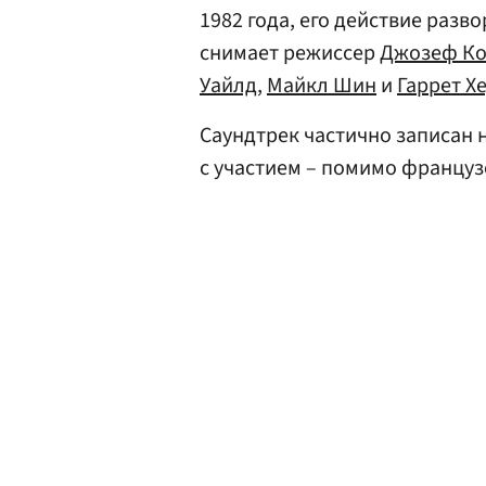
1982 года, его действие разв
снимает режиссер
Джозеф Ко
Уайлд
,
Майкл Шин
и
Гаррет Х
Саундтрек частично записан н
с участием – помимо французо