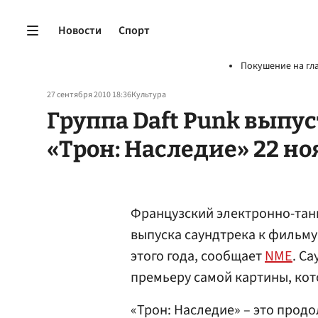
Новости
Спорт
Покушение на гл
27 сентября 2010 18:36
Культура
Группа Daft Punk выпу
«Трон: Наследие» 22 но
Французский электронно-танц
выпуска саундтрека к фильму 
этого года, сообщает
NME
. С
премьеру самой картины, кот
«Трон: Наследие» – это прод