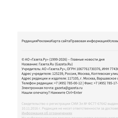
Редакция
Реклама
Карта сайта
Правовая информация
Услов
© АО «Газета.Ру» (1999-2026) – Главные новости дня
Название:
Газета.Ru
(Gazeta.Ru)
Учредитель:
АО «Газета.Ру»
, ОГРН 1067761730376, ИНН 7743
Адрес учредителя: 125239, Россия, Москва, Коптевская улиц
Адрес редакции и издателя:
117105
, г.
Москва
,
Варшавское шо
Телефон редакции:
+7 (495) 785-00-12
| Факс:
+7 (495) 785-17
Электронная почта:
gazeta@gazeta.ru
Нашли опечатку? Нажмите Ctrl+Enter
Свидетельство о регистрации СМИ Эл № ФС77-67642 выда
10.11.2016 г. Редакция не несет ответственности за дос
Информация об ограничениях