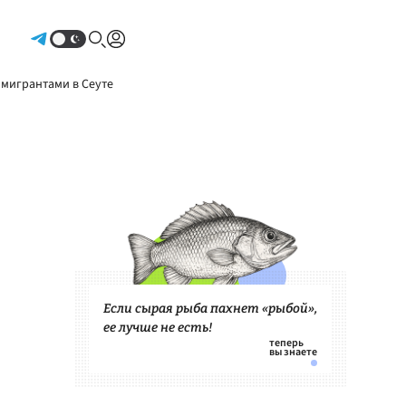
Авторизоваться
 мигрантами в Сеуте
Если сырая рыба пахнет «рыбой»,
ее лучше не есть!