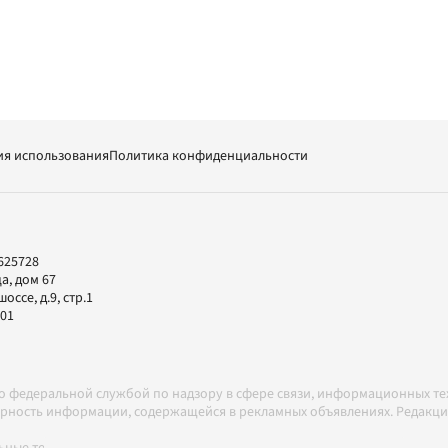
ия использования
Политика конфиденциальности
625728
а, дом 67
ссе, д.9, стр.1
-01
но федеральной службой по надзору в сфере связи, информационных т
товерность информации, содержащейся в рекламных объявлениях. Редак