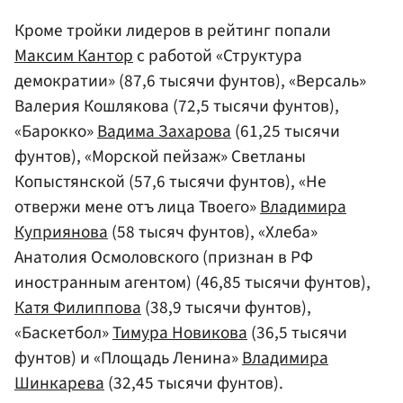
Кроме тройки лидеров в рейтинг попали
Максим Кантор
с работой «Структура
демократии» (87,6 тысячи фунтов), «Версаль»
Валерия Кошлякова (72,5 тысячи фунтов),
«Барокко»
Вадима Захарова
(61,25 тысячи
фунтов), «Морской пейзаж» Светланы
Копыстянской (57,6 тысячи фунтов), «Не
отвержи мене отъ лица Твоего»
Владимира
Куприянова
(58 тысяч фунтов), «Хлеба»
Анатолия Осмоловского (признан в РФ
иностранным агентом) (46,85 тысячи фунтов),
Катя Филиппова
(38,9 тысячи фунтов),
«Баскетбол»
Тимура Новикова
(36,5 тысячи
фунтов) и «Площадь Ленина»
Владимира
Шинкарева
(32,45 тысячи фунтов).