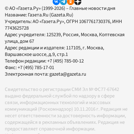
© АО «Газета.Ру» (1999-2026) – Главные новости дня
Название:
Газета.Ru
(Gazeta.Ru)
Учредитель:
АО «Газета.Ру»
, ОГРН 1067761730376, ИНН
7743625728
Адрес учредителя: 125239, Россия, Москва, Коптевская
улица, дом 67
Адрес редакции и издателя:
117105
, г.
Москва
,
Варшавское шоссе, д.9, стр.1
Телефон редакции:
+7 (495) 785-00-12
Факс:
+7 (495) 785-17-01
Электронная почта:
gazeta@gazeta.ru
Свидетельство о регистрации СМИ Эл № ФС77-67642
выдано федеральной службой по надзору в сфере
связи, информационных технологий и массовых
коммуникаций (Роскомнадзор) 10.11.2016 г. Редакция не
несет ответственности за достоверность информации,
содержащейся в рекламных объявлениях. Редакция не
предоставляет справочной информации.