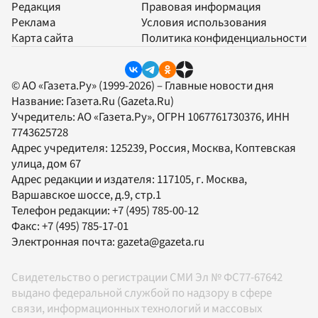
Редакция
Правовая информация
Реклама
Условия использования
Карта сайта
Политика конфиденциальности
© АО «Газета.Ру» (1999-2026) – Главные новости дня
Название:
Газета.Ru
(Gazeta.Ru)
Учредитель:
АО «Газета.Ру»
, ОГРН 1067761730376, ИНН
7743625728
Адрес учредителя: 125239, Россия, Москва, Коптевская
улица, дом 67
Адрес редакции и издателя:
117105
, г.
Москва
,
Варшавское шоссе, д.9, стр.1
Телефон редакции:
+7 (495) 785-00-12
Факс:
+7 (495) 785-17-01
Электронная почта:
gazeta@gazeta.ru
Свидетельство о регистрации СМИ Эл № ФС77-67642
выдано федеральной службой по надзору в сфере
связи, информационных технологий и массовых