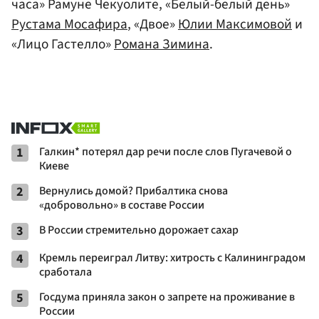
часа» Рамуне Чекуолите, «Белый-белый день»
Рустама Мосафира
, «Двое»
Юлии Максимовой
и
«Лицо Гастелло»
Романа Зимина
.
1
Галкин* потерял дар речи после слов Пугачевой о
Киеве
2
Вернулись домой? Прибалтика снова
«добровольно» в составе России
3
В России стремительно дорожает сахар
4
Кремль переиграл Литву: хитрость с Калининградом
сработала
5
Госдума приняла закон о запрете на проживание в
России