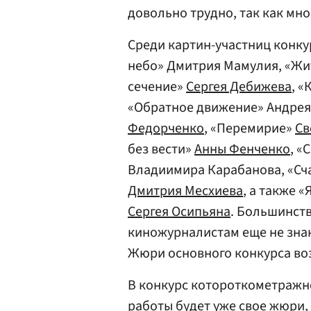
довольно трудно, так как мн
Среди картин-участниц конку
небо» Дмитрия Мамулия, «Жи
сечение»
Сергея Дебижева
, «
«Обратное движение» Андрея
Федорченко
, «Перемирие»
Св
без вести»
Анны Фенченко
, «
Владиимира Карабанова, «Сча
Дмитрия Месхиева
, а также 
Сергея Осипьяна
. Большинств
киножурналистам еще не знак
Жюри основного конкурса во
В конкурс котороткометражн
работы будет уже свое жюри