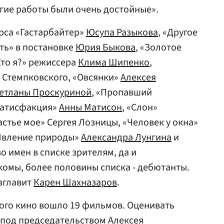
огие работы были очень достойные».
рса «Гастарбайтер»
Юсупа Разыкова
, «Другое
ть» в постановке
Юрия Быкова
, «Золотое
Кто я?» режиссера
Клима Шипенко
,
 Стемпковского, «Овсянки»
Алексея
етланы Проскуриной
, «Пропавший
Сатисфакция»
Анны Матисон
, «Слон»
стье мое» Сергея Лозницы, «Человек у окна»
«Явление природы»
Александра Лунгина
и
о имен в списке зрителям, да и
омы, более половины списка - дебютанты.
зглавит
Карен Шахназаров
.
ого кино вошло 19 фильмов. Оценивать
, под председательством
Алексея