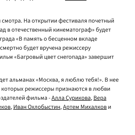
 смотра. На открытии фестиваля почетный
ад в отечественный кинематограф» будет
награда «В память о бесценном вкладе
осмертно будет вручена режиссеру
фильм «Багровый цвет снегопада» завершит
ет альманах «Москва, я люблю тебя!». В нее
з которых режиссеры признаются в любви
оздателей фильма -
Алла Сурикова
,
Вера
еков
,
Иван Охлобыстин
,
Артем Михалков
и