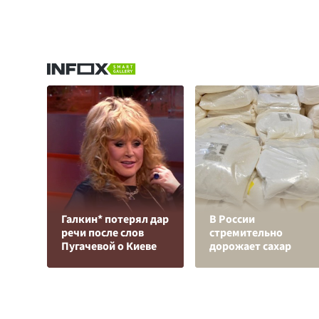
Галкин* потерял дар
В России
речи после слов
стремительно
Пугачевой о Киеве
дорожает сахар