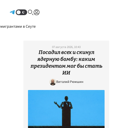
Авторизоваться
 мигрантами в Сеуте
07 августа 2026, 10:43
Посадил всех и скинул
ядерную бомбу: каким
президентом мог бы стать
ИИ
Виталий Рюмшин