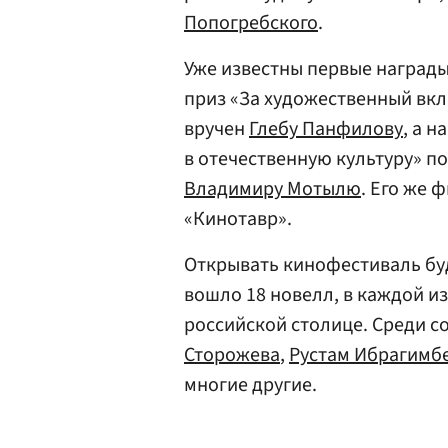
Попогребского
.
Уже известны первые награды
приз «За художественный вкл
вручен
Глебу Панфилову
, а 
в отечественную культуру» п
Владимиру Мотылю
. Его же 
«Кинотавр».
Открывать кинофестиваль буд
вошло 18 новелл, в каждой и
российской столице. Среди с
Сторожева
,
Рустам Ибрагимб
многие другие.