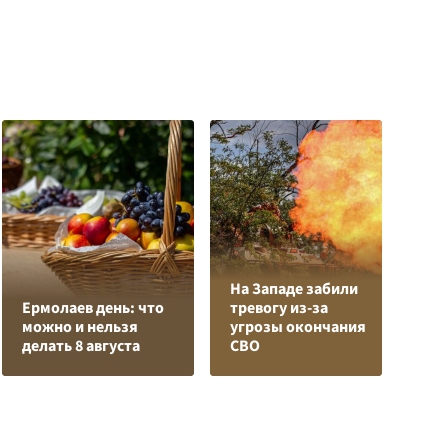
На Западе забили
Л
Ермолаев день: что
тревогу из-за
з
можно и нельзя
угрозы окончания
в
делать 8 августа
СВО
р