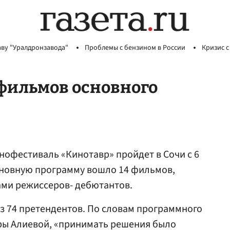
аву "Уралдронзавода"
Проблемы с бензином в России
Кризис с
 фильмов основного
нофестиваль «Кинотавр» пройдет в Сочи с 6
 основную программу вошло 14 фильмов,
ами режиссеров- дебютантов.
з 74 претендентов. По словам программного
ры Алиевой, «принимать решения было