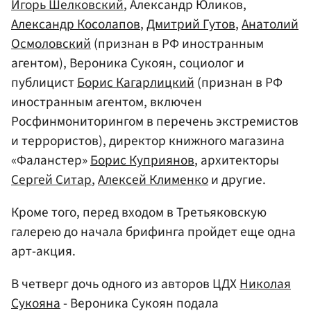
Игорь Шелковcкий
, Александр Юликов,
Александр Косолапов
,
Дмитрий Гутов
,
Анатолий
Осмоловский
(признан в РФ иностранным
агентом), Вероника Сукоян, социолог и
публицист
Борис Кагарлицкий
(признан в РФ
иностранным агентом, включен
Росфинмониторингом в перечень экстремистов
и террористов), директор книжного магазина
«Фаланстер»
Борис Куприянов
, архитекторы
Сергей Ситар
,
Алексей Клименко
и другие.
Кроме того, перед входом в Третьяковскую
галерею до начала брифинга пройдет еще одна
арт-акция.
В четверг дочь одного из авторов ЦДХ
Николая
Сукояна
- Вероника Сукоян подала