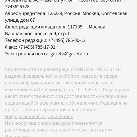
7743625728
Адрес учредителя: 125239, Россия, Москва, Коптевская
улица, дом 67
Адрес редакции и издателя:
117105
, г.
Москва
,
Варшавское шоссе, д.9, стр.1
Телефон редакции:
+7 (495) 785-00-12
Факс:
+7 (495) 785-17-01
Электронная почта:
gazeta@gazeta.ru
Свидетельство о регистрации СМИ Эл № ФС77-67642
выдано федеральной службой по надзору в сфере
связи, информационных технологий и массовых
коммуникаций (Роскомнадзор) 10.11.2016 г. Редакция не
несет ответственности за достоверность информации,
содержащейся в рекламных объявлениях. Редакция не
предоставляет справочной информации.
Информация об ограничениях
На информационном ресурсе применяются
рекомендательные технологии в соответствии с
Правилами