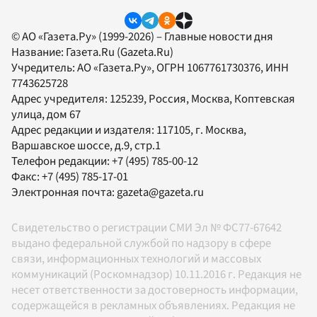
© АО «Газета.Ру» (1999-2026) – Главные новости дня
Название:
Газета.Ru
(Gazeta.Ru)
Учредитель:
АО «Газета.Ру»
, ОГРН 1067761730376, ИНН
7743625728
Адрес учредителя: 125239, Россия, Москва, Коптевская
улица, дом 67
Адрес редакции и издателя:
117105
, г.
Москва
,
Варшавское шоссе, д.9, стр.1
Телефон редакции:
+7 (495) 785-00-12
Факс:
+7 (495) 785-17-01
Электронная почта:
gazeta@gazeta.ru
Свидетельство о регистрации СМИ Эл № ФС77-67642
выдано федеральной службой по надзору в сфере
связи, информационных технологий и массовых
коммуникаций (Роскомнадзор) 10.11.2016 г. Редакция не
несет ответственности за достоверность информации,
содержащейся в рекламных объявлениях. Редакция не