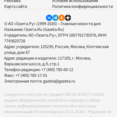
Реклама
Условия использования
Карта сайта
Политика конфиденциальности
© АО «Газета.Ру» (1999-2026) – Главные новости дня
Название:
Газета.Ru
(Gazeta.Ru)
Учредитель:
АО «Газета.Ру»
, ОГРН 1067761730376, ИНН
7743625728
Адрес учредителя: 125239, Россия, Москва, Коптевская
улица, дом 67
Адрес редакции и издателя:
117105
, г.
Москва
,
Варшавское шоссе, д.9, стр.1
Телефон редакции:
+7 (495) 785-00-12
Факс:
+7 (495) 785-17-01
Электронная почта:
gazeta@gazeta.ru
Свидетельство о регистрации СМИ Эл № ФС77-67642
выдано федеральной службой по надзору в сфере
связи, информационных технологий и массовых
коммуникаций (Роскомнадзор) 10.11.2016 г. Редакция не