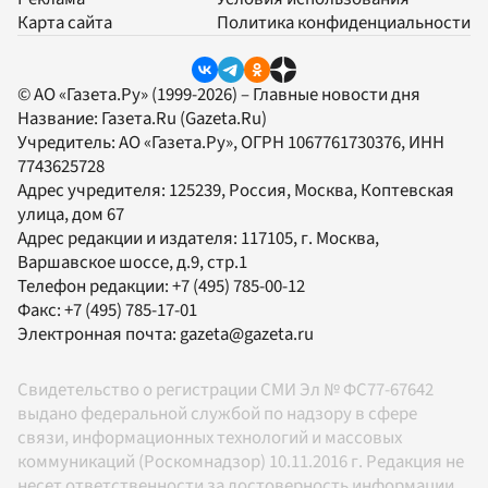
Карта сайта
Политика конфиденциальности
© АО «Газета.Ру» (1999-2026) – Главные новости дня
Название:
Газета.Ru
(Gazeta.Ru)
Учредитель:
АО «Газета.Ру»
, ОГРН 1067761730376, ИНН
7743625728
Адрес учредителя: 125239, Россия, Москва, Коптевская
улица, дом 67
Адрес редакции и издателя:
117105
, г.
Москва
,
Варшавское шоссе, д.9, стр.1
Телефон редакции:
+7 (495) 785-00-12
Факс:
+7 (495) 785-17-01
Электронная почта:
gazeta@gazeta.ru
Свидетельство о регистрации СМИ Эл № ФС77-67642
выдано федеральной службой по надзору в сфере
связи, информационных технологий и массовых
коммуникаций (Роскомнадзор) 10.11.2016 г. Редакция не
несет ответственности за достоверность информации,