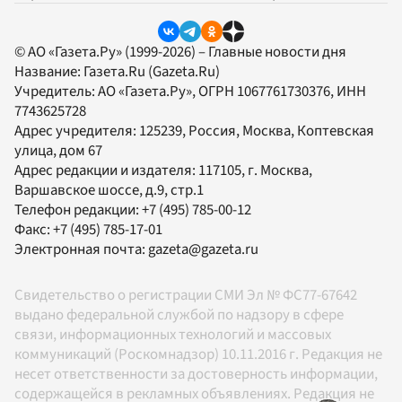
© АО «Газета.Ру» (1999-2026) – Главные новости дня
Название:
Газета.Ru
(Gazeta.Ru)
Учредитель:
АО «Газета.Ру»
, ОГРН 1067761730376, ИНН
7743625728
Адрес учредителя: 125239, Россия, Москва, Коптевская
улица, дом 67
Адрес редакции и издателя:
117105
, г.
Москва
,
Варшавское шоссе, д.9, стр.1
Телефон редакции:
+7 (495) 785-00-12
Факс:
+7 (495) 785-17-01
Электронная почта:
gazeta@gazeta.ru
Свидетельство о регистрации СМИ Эл № ФС77-67642
выдано федеральной службой по надзору в сфере
связи, информационных технологий и массовых
коммуникаций (Роскомнадзор) 10.11.2016 г. Редакция не
несет ответственности за достоверность информации,
содержащейся в рекламных объявлениях. Редакция не