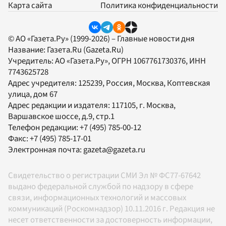
Карта сайта
Политика конфиденциальности
© АО «Газета.Ру» (1999-2026) – Главные новости дня
Название:
Газета.Ru
(Gazeta.Ru)
Учредитель:
АО «Газета.Ру»
, ОГРН 1067761730376, ИНН
7743625728
Адрес учредителя: 125239, Россия, Москва, Коптевская
улица, дом 67
Адрес редакции и издателя:
117105
, г.
Москва
,
Варшавское шоссе, д.9, стр.1
Телефон редакции:
+7 (495) 785-00-12
Факс:
+7 (495) 785-17-01
Электронная почта:
gazeta@gazeta.ru
Свидетельство о регистрации СМИ Эл № ФС77-67642
выдано федеральной службой по надзору в сфере
связи, информационных технологий и массовых
коммуникаций (Роскомнадзор) 10.11.2016 г. Редакция не
несет ответственности за достоверность информации,