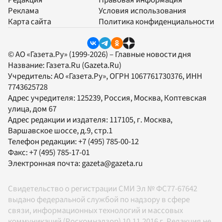
Редакция
Правовая информация
Реклама
Условия использования
Карта сайта
Политика конфиденциальности
© АО «Газета.Ру» (1999-2026) – Главные новости дня
Название:
Газета.Ru
(Gazeta.Ru)
Учредитель:
АО «Газета.Ру»
, ОГРН 1067761730376, ИНН
7743625728
Адрес учредителя: 125239, Россия, Москва, Коптевская
улица, дом 67
Адрес редакции и издателя:
117105
, г.
Москва
,
Варшавское шоссе, д.9, стр.1
Телефон редакции:
+7 (495) 785-00-12
Факс:
+7 (495) 785-17-01
Электронная почта:
gazeta@gazeta.ru
Свидетельство о регистрации СМИ Эл № ФС77-67642
выдано федеральной службой по надзору в сфере
связи, информационных технологий и массовых
коммуникаций (Роскомнадзор) 10.11.2016 г. Редакция не