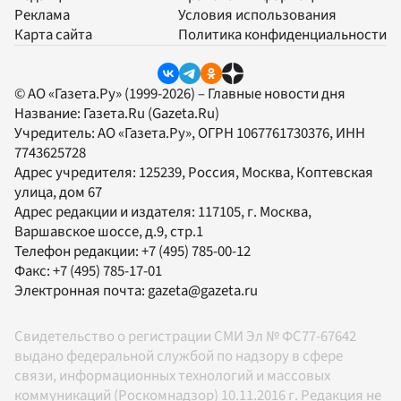
Реклама
Условия использования
Карта сайта
Политика конфиденциальности
© АО «Газета.Ру» (1999-2026) – Главные новости дня
Название:
Газета.Ru
(Gazeta.Ru)
Учредитель:
АО «Газета.Ру»
, ОГРН 1067761730376, ИНН
7743625728
Адрес учредителя: 125239, Россия, Москва, Коптевская
улица, дом 67
Адрес редакции и издателя:
117105
, г.
Москва
,
Варшавское шоссе, д.9, стр.1
Телефон редакции:
+7 (495) 785-00-12
Факс:
+7 (495) 785-17-01
Электронная почта:
gazeta@gazeta.ru
Свидетельство о регистрации СМИ Эл № ФС77-67642
выдано федеральной службой по надзору в сфере
связи, информационных технологий и массовых
коммуникаций (Роскомнадзор) 10.11.2016 г. Редакция не