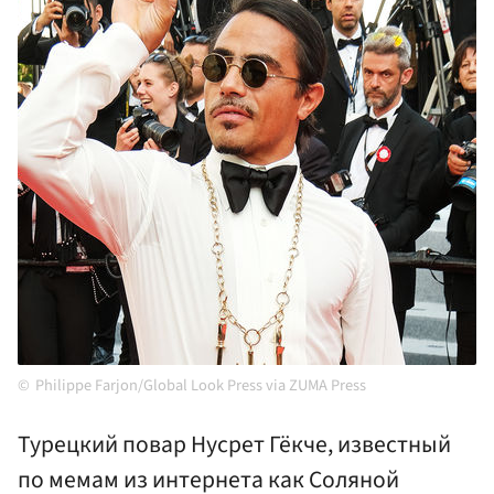
Philippe Farjon/Global Look Press via ZUMA Press
Турецкий повар Нусрет Гёкче, известный
по мемам из интернета как Соляной