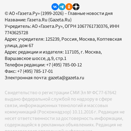
© АО «Газета.Ру» (1999-2026) – Главные новости дня
Название:
Газета.Ru
(Gazeta.Ru)
Учредитель:
АО «Газета.Ру»
, ОГРН 1067761730376, ИНН
7743625728
Адрес учредителя: 125239, Россия, Москва, Коптевская
улица, дом 67
Адрес редакции и издателя:
117105
, г.
Москва
,
Варшавское шоссе, д.9, стр.1
Телефон редакции:
+7 (495) 785-00-12
Факс:
+7 (495) 785-17-01
Электронная почта:
gazeta@gazeta.ru
Свидетельство о регистрации СМИ Эл № ФС77-67642
выдано федеральной службой по надзору в сфере
связи, информационных технологий и массовых
коммуникаций (Роскомнадзор) 10.11.2016 г. Редакция не
несет ответственности за достоверность информации,
содержащейся в рекламных объявлениях. Редакция не