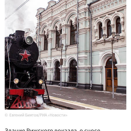
Евгений Биятов/РИА «Новости»
Здание Рижского вокзала, о сносе