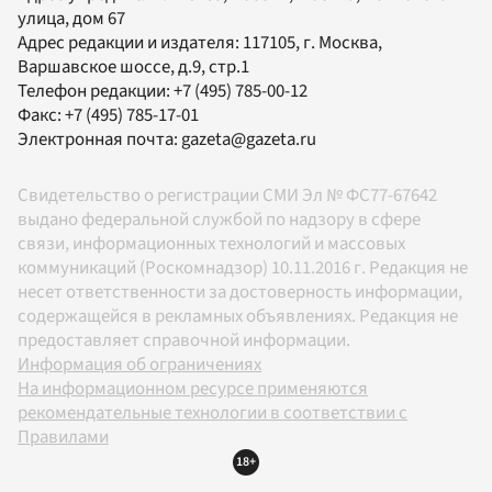
улица, дом 67
Адрес редакции и издателя:
117105
, г.
Москва
,
Варшавское шоссе, д.9, стр.1
Телефон редакции:
+7 (495) 785-00-12
Факс:
+7 (495) 785-17-01
Электронная почта:
gazeta@gazeta.ru
Свидетельство о регистрации СМИ Эл № ФС77-67642
выдано федеральной службой по надзору в сфере
связи, информационных технологий и массовых
коммуникаций (Роскомнадзор) 10.11.2016 г. Редакция не
несет ответственности за достоверность информации,
содержащейся в рекламных объявлениях. Редакция не
предоставляет справочной информации.
Информация об ограничениях
На информационном ресурсе применяются
рекомендательные технологии в соответствии с
Правилами
18+