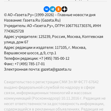
© АО «Газета.Ру» (1999-2026) – Главные новости дня
Название:
Газета.Ru
(Gazeta.Ru)
Учредитель:
АО «Газета.Ру»
, ОГРН 1067761730376, ИНН
7743625728
Адрес учредителя: 125239, Россия, Москва, Коптевская
улица, дом 67
Адрес редакции и издателя:
117105
, г.
Москва
,
Варшавское шоссе, д.9, стр.1
Телефон редакции:
+7 (495) 785-00-12
Факс:
+7 (495) 785-17-01
Электронная почта:
gazeta@gazeta.ru
Свидетельство о регистрации СМИ Эл № ФС77-67642
выдано федеральной службой по надзору в сфере
связи, информационных технологий и массовых
коммуникаций (Роскомнадзор) 10.11.2016 г. Редакция не
несет ответственности за достоверность информации,
содержащейся в рекламных объявлениях. Редакция не