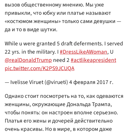
вызов общественному мнению. Мы уже
привыкли, что юбку или платье называют
«костюмом женщины» только сами девушки —
да и то в виде шутки.
While u were granted 5 draft deferments. I served
22 yrs. in the military. I
#DressLikeAWoman
, U
@realDonaldTrump
need 2
#actlikeapresident
pic.twitter.com/K2PS9JCUQA
— Ivelisse Viruet (@virueti)
4 февраля 2017 г.
Однако стоит посмотреть на то, как одеваются
женщины, окружающие Дональда Трампа,
чтобы понять: он настроен вполне серьезно.
Платья его жены и дочерей действительно
очень красивы. Но в мире, в котором даже