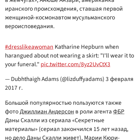
иранского происхождения, ставшая первой
женщиной-космонавтом мусульманского
вероисповедания.
#dresslikeawoman
Katharine Hepburn when
harangued about not wearing a skirt: "I'll wear it to
your funeral."
pic.twitter.com/8yz2UvCtX3
— Dubhthaigh Adams (@lizduffyadams)
3 февраля
2017 г.
Большой популярностью пользуются также
фото
Джиллиан Андерсон
в роли агента
ФБР
Даны Скалли из сериала «Секретные
материалы» (сериал закончился 15 лет назад,
но дело Даны Скалли живет), Марии Кюри-