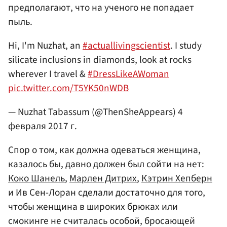
предполагают, что на ученого не попадает
пыль.
Hi, I'm Nuzhat, an
#actuallivingscientist
. I study
silicate inclusions in diamonds, look at rocks
wherever I travel &
#DressLikeAWoman
pic.twitter.com/T5YK50nWDB
— Nuzhat Tabassum (@ThenSheAppears)
4
февраля 2017 г.
Спор о том, как должна одеваться женщина,
казалось бы, давно должен был сойти на нет:
Коко Шанель
,
Марлен Дитрих
,
Кэтрин Хепберн
и Ив Сен-Лоран сделали достаточно для того,
чтобы женщина в широких брюках или
смокинге не считалась особой, бросающей