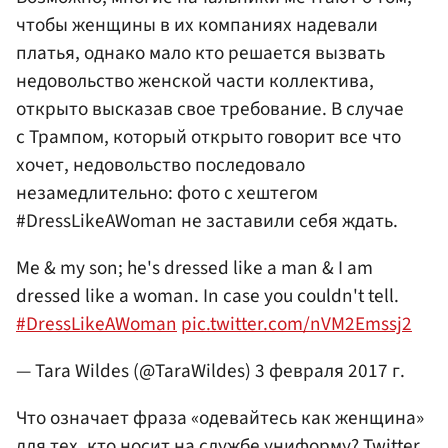
чтобы женщины в их компаниях надевали
платья, однако мало кто решается вызвать
недовольство женской части коллектива,
открыто высказав свое требование. В случае
с Трампом, который открыто говорит все что
хочет, недовольство последовало
незамедлительно: фото с хештегом
#DressLikeAWoman не заставили себя ждать.
Me & my son; he's dressed like a man & I am
dressed like a woman. In case you couldn't tell.
#DressLikeAWoman
pic.twitter.com/nVM2Emssj2
— Tara Wildes (@TaraWildes)
3 февраля 2017 г.
Что означает фраза «одевайтесь как женщина»
для тех, кто носит на службе униформу? Twitter