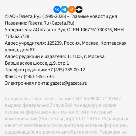
© АО «Газета.Ру» (1999-2026) – Главные новости дня
Название:
Газета.Ru
(Gazeta.Ru)
Учредитель:
АО «Газета.Ру»
, ОГРН 1067761730376, ИНН
7743625728
Адрес учредителя: 125239, Россия, Москва, Коптевская
улица, дом 67
Адрес редакции и издателя:
117105
, г.
Москва
,
Варшавское шоссе, д.9, стр.1
Телефон редакции:
+7 (495) 785-00-12
Факс:
+7 (495) 785-17-01
Электронная почта:
gazeta@gazeta.ru
Свидетельство о регистрации СМИ Эл № ФС77-67642
выдано федеральной службой по надзору в сфере
связи, информационных технологий и массовых
коммуникаций (Роскомнадзор) 10.11.2016 г. Редакция не
несет ответственности за достоверность информации,
содержащейся в рекламных объявлениях. Редакция не