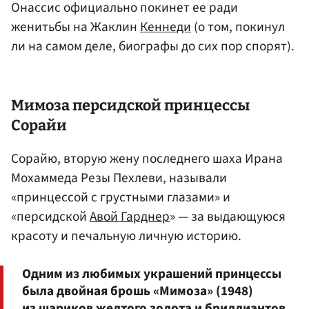
Онассис официально покинет ее ради
женитьбы на Жаклин
Кеннеди
(о том, покинул
ли на самом деле, биографы до сих пор спорят).
Мимоза персидской принцессы
Сорайи
Сорайю, вторую жену последнего шаха Ирана
Мохаммеда Резы Пехлеви, называли
«принцессой с грустными глазами» и
«персидской
Авой Гарднер
» — за выдающуюся
красоту и печальную личную историю.
Одним из любимых украшений принцессы
была двойная брошь «Мимоза» (1948)
из шариков желтого золота и бриллиантов.