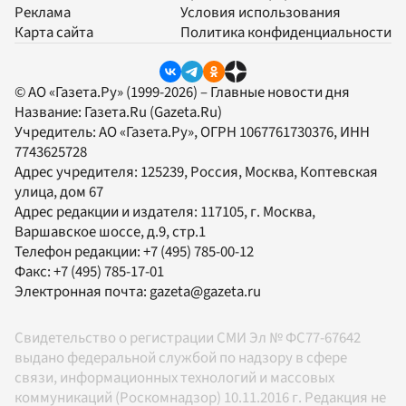
Реклама
Условия использования
Карта сайта
Политика конфиденциальности
© АО «Газета.Ру» (1999-2026) – Главные новости дня
Название:
Газета.Ru
(Gazeta.Ru)
Учредитель:
АО «Газета.Ру»
, ОГРН 1067761730376, ИНН
7743625728
Адрес учредителя: 125239, Россия, Москва, Коптевская
улица, дом 67
Адрес редакции и издателя:
117105
, г.
Москва
,
Варшавское шоссе, д.9, стр.1
Телефон редакции:
+7 (495) 785-00-12
Факс:
+7 (495) 785-17-01
Электронная почта:
gazeta@gazeta.ru
Свидетельство о регистрации СМИ Эл № ФС77-67642
выдано федеральной службой по надзору в сфере
связи, информационных технологий и массовых
коммуникаций (Роскомнадзор) 10.11.2016 г. Редакция не