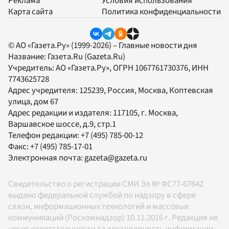
Реклама
Условия использования
Карта сайта
Политика конфиденциальности
© АО «Газета.Ру» (1999-2026) – Главные новости дня
Название:
Газета.Ru
(Gazeta.Ru)
Учредитель:
АО «Газета.Ру»
, ОГРН 1067761730376, ИНН
7743625728
Адрес учредителя: 125239, Россия, Москва, Коптевская
улица, дом 67
Адрес редакции и издателя:
117105
, г.
Москва
,
Варшавское шоссе, д.9, стр.1
Телефон редакции:
+7 (495) 785-00-12
Факс:
+7 (495) 785-17-01
Электронная почта:
gazeta@gazeta.ru
Свидетельство о регистрации СМИ Эл № ФС77-67642
выдано федеральной службой по надзору в сфере
связи, информационных технологий и массовых
коммуникаций (Роскомнадзор) 10.11.2016 г. Редакция не