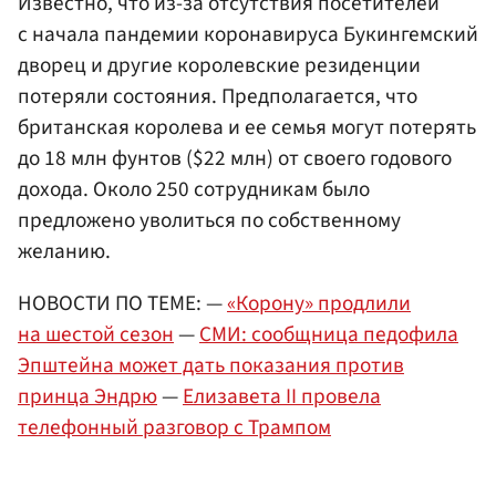
Известно, что из-за отсутствия посетителей
с начала пандемии коронавируса Букингемский
дворец и другие королевские резиденции
потеряли состояния. Предполагается, что
британская королева и ее семья могут потерять
до 18 млн фунтов ($22 млн) от своего годового
дохода. Около 250 сотрудникам было
предложено уволиться по собственному
желанию.
НОВОСТИ ПО ТЕМЕ: —
«Корону» продлили
на шестой сезон
—
СМИ: cообщница педофила
Эпштейна может дать показания против
принца Эндрю
—
Елизавета II провела
телефонный разговор с Трампом