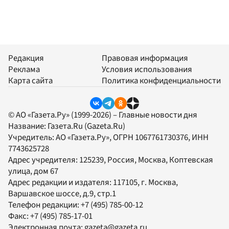
Редакция
Правовая информация
Реклама
Условия использования
Карта сайта
Политика конфиденциальности
© АО «Газета.Ру» (1999-2026) – Главные новости дня
Название:
Газета.Ru
(Gazeta.Ru)
Учредитель:
АО «Газета.Ру»
, ОГРН 1067761730376, ИНН
7743625728
Адрес учредителя: 125239, Россия, Москва, Коптевская
улица, дом 67
Адрес редакции и издателя:
117105
, г.
Москва
,
Варшавское шоссе, д.9, стр.1
Телефон редакции:
+7 (495) 785-00-12
Факс:
+7 (495) 785-17-01
Электронная почта:
gazeta@gazeta.ru