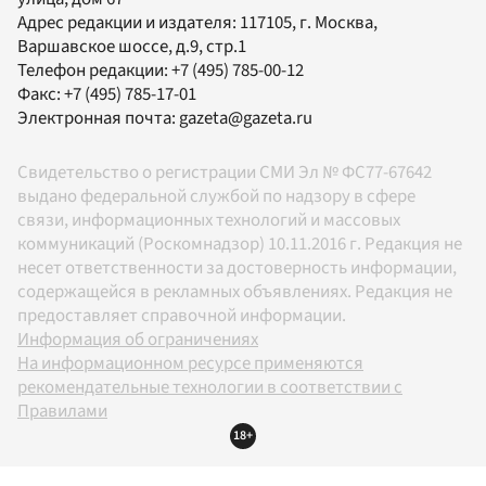
Адрес редакции и издателя:
117105
, г.
Москва
,
Варшавское шоссе, д.9, стр.1
Телефон редакции:
+7 (495) 785-00-12
Факс:
+7 (495) 785-17-01
Электронная почта:
gazeta@gazeta.ru
Свидетельство о регистрации СМИ Эл № ФС77-67642
выдано федеральной службой по надзору в сфере
связи, информационных технологий и массовых
коммуникаций (Роскомнадзор) 10.11.2016 г. Редакция не
несет ответственности за достоверность информации,
содержащейся в рекламных объявлениях. Редакция не
предоставляет справочной информации.
Информация об ограничениях
На информационном ресурсе применяются
рекомендательные технологии в соответствии с
Правилами
18+