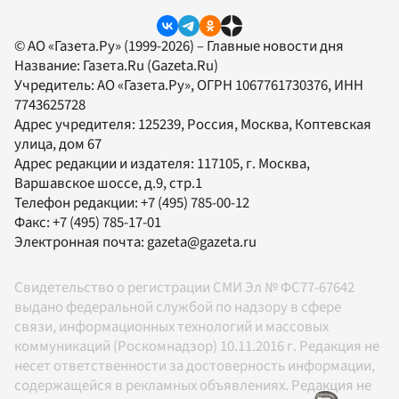
© АО «Газета.Ру» (1999-2026) – Главные новости дня
Название:
Газета.Ru
(Gazeta.Ru)
Учредитель:
АО «Газета.Ру»
, ОГРН 1067761730376, ИНН
7743625728
Адрес учредителя: 125239, Россия, Москва, Коптевская
улица, дом 67
Адрес редакции и издателя:
117105
, г.
Москва
,
Варшавское шоссе, д.9, стр.1
Телефон редакции:
+7 (495) 785-00-12
Факс:
+7 (495) 785-17-01
Электронная почта:
gazeta@gazeta.ru
Свидетельство о регистрации СМИ Эл № ФС77-67642
выдано федеральной службой по надзору в сфере
связи, информационных технологий и массовых
коммуникаций (Роскомнадзор) 10.11.2016 г. Редакция не
несет ответственности за достоверность информации,
содержащейся в рекламных объявлениях. Редакция не