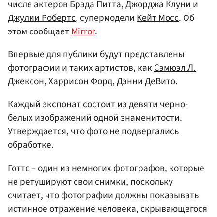
числе актеров
Брэда Питта
,
Джорджа Клуни
и
Джулии Робертс
, супермодели
Кейт Мосс
. Об
этом сообщает
Mirror
.
Впервые для публики будут представлены
фотографии и таких артистов, как
Сэмюэл Л.
Джексон
,
Харрисон Форд
,
Дэнни ДеВито
.
Каждый экспонат состоит из девяти черно-
белых изображений одной знаменитости.
Утверждается, что фото не подвергались
обработке.
Готтс – один из немногих фотографов, которые
не ретушируют свои снимки, поскольку
считает, что фотографии должны показывать
истинное отражение человека, скрывающегося