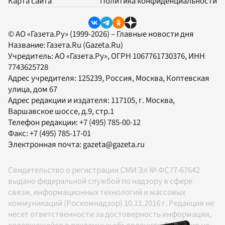
Карта сайта
Политика конфиденциальности
© АО «Газета.Ру» (1999-2026) – Главные новости дня
Название:
Газета.Ru
(Gazeta.Ru)
Учредитель:
АО «Газета.Ру»
, ОГРН 1067761730376, ИНН
7743625728
Адрес учредителя: 125239, Россия, Москва, Коптевская
улица, дом 67
Адрес редакции и издателя:
117105
, г.
Москва
,
Варшавское шоссе, д.9, стр.1
Телефон редакции:
+7 (495) 785-00-12
Факс:
+7 (495) 785-17-01
Электронная почта:
gazeta@gazeta.ru
Свидетельство о регистрации СМИ Эл № ФС77-67642
выдано федеральной службой по надзору в сфере
связи, информационных технологий и массовых
коммуникаций (Роскомнадзор) 10.11.2016 г. Редакция не
несет ответственности за достоверность информации,