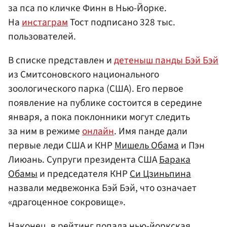
за пса по кличке Финн в Нью-Йорке.
На
инстаграм
Тост подписано 328 тыс.
пользователей.
В списке представлен и
детеныш панды Бэй Бэй
из Смитсоновского национального
зоологического парка (США). Его первое
появление на публике состоится в середине
января, а пока поклонники могут следить
за ним в режиме
онлайн
. Имя панде дали
первые леди США и КНР
Мишель Обама
и Пэн
Лиюань. Супруги президента США
Барака
Обамы
и председателя КНР
Си Цзиньпина
назвали медвежонка Бэй Бэй, что означает
«драгоценное сокровище».
Наконец, в рейтинг попала нью-йоркская