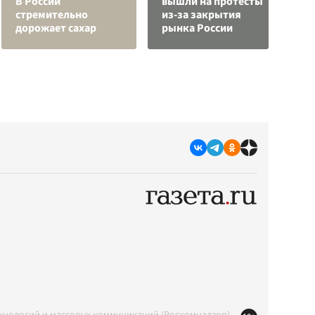
В России
вышли на протесты
С
стремительно
из-за закрытия
а
дорожает сахар
рынка России
с
ехнологий и массовых коммуникаций (Роскомнадзор)