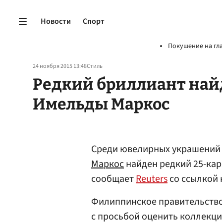
Новости
Спорт
Покушение на гл
24 ноября 2015 13:48
Стиль
Редкий бриллиант най
Имельды Маркос
Среди ювелирных украшений
Маркос
найден редкий 25-кар
сообщает
Reuters
со ссылкой н
Филиппинское правительство о
с просьбой оценить коллекци