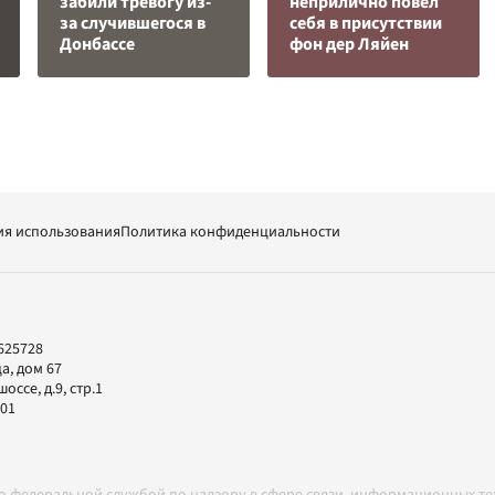
забили тревогу из-
неприлично повел
за случившегося в
cебя в присутствии
Донбассе
фон дер Ляйен
ия использования
Политика конфиденциальности
625728
а, дом 67
ссе, д.9, стр.1
-01
но федеральной службой по надзору в сфере связи, информационных т