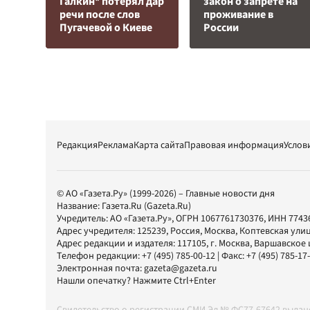
Галкин* потерял дар
закон о запрете на
речи после слов
проживание в
Пугачевой о Киеве
России
Редакция
Реклама
Карта сайта
Правовая информация
Услов
© АО «Газета.Ру» (1999-2026) – Главные новости дня
Название:
Газета.Ru
(Gazeta.Ru)
Учредитель:
АО «Газета.Ру»
, ОГРН 1067761730376, ИНН 7743
Адрес учредителя: 125239, Россия, Москва, Коптевская улиц
Адрес редакции и издателя:
117105
, г.
Москва
,
Варшавское шо
Телефон редакции:
+7 (495) 785-00-12
| Факс:
+7 (495) 785-17
Электронная почта:
gazeta@gazeta.ru
Нашли опечатку? Нажмите Ctrl+Enter
Свидетельство о регистрации СМИ Эл № ФС77-67642 выда