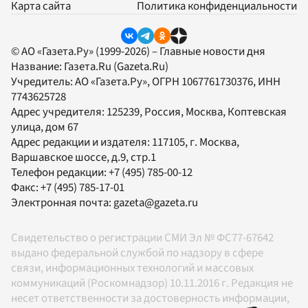
Карта сайта
Политика конфиденциальности
© АО «Газета.Ру» (1999-2026) – Главные новости дня
Название:
Газета.Ru
(Gazeta.Ru)
Учредитель:
АО «Газета.Ру»
, ОГРН 1067761730376, ИНН
7743625728
Адрес учредителя: 125239, Россия, Москва, Коптевская
улица, дом 67
Адрес редакции и издателя:
117105
, г.
Москва
,
Варшавское шоссе, д.9, стр.1
Телефон редакции:
+7 (495) 785-00-12
Факс:
+7 (495) 785-17-01
Электронная почта:
gazeta@gazeta.ru
Свидетельство о регистрации СМИ Эл № ФС77-67642
выдано федеральной службой по надзору в сфере
связи, информационных технологий и массовых
коммуникаций (Роскомнадзор) 10.11.2016 г. Редакция не
несет ответственности за достоверность информации,