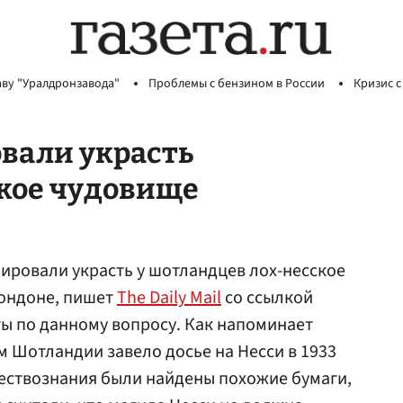
аву "Уралдронзавода"
Проблемы с бензином в России
Кризис с
вали украсть
ское чудовище
нировали украсть у шотландцев лох-несское
Лондоне, пишет
The Daily Mail
со ссылкой
ы по данному вопросу. Как напоминает
м Шотландии завело досье на Несси в 1933
тествознания были найдены похожие бумаги,