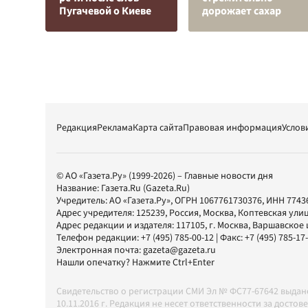
Пугачевой о Киеве
дорожает сахар
Редакция
Реклама
Карта сайта
Правовая информация
Услов
© АО «Газета.Ру» (1999-2026) – Главные новости дня
Название:
Газета.Ru
(Gazeta.Ru)
Учредитель:
АО «Газета.Ру»
, ОГРН 1067761730376, ИНН 7743
Адрес учредителя: 125239, Россия, Москва, Коптевская улиц
Адрес редакции и издателя:
117105
, г.
Москва
,
Варшавское шо
Телефон редакции:
+7 (495) 785-00-12
| Факс:
+7 (495) 785-17
Электронная почта:
gazeta@gazeta.ru
Нашли опечатку? Нажмите Ctrl+Enter
Свидетельство о регистрации СМИ Эл № ФС77-67642 выда
10.11.2016 г. Редакция не несет ответственности за дос