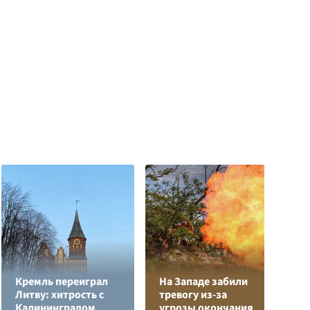
Кремль переиграл
На Западе забили
Литву: хитрость с
тревогу из-за
Е
Калининградом
угрозы окончания
м