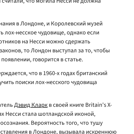
считали, что могила Несси не должна
знания в Лондоне, и Королевский музей
ть лох-несское чудовище, однако если
отников на Несси можно сдержать
аконов, то Лондон выступал за то, чтобы
 появлении, говорится в статье.
ерждается, что в 1960-х годах британский
учить поиски лох-несского чудовища
атель
Дэвид Кларк
в своей книге Britain's X-
годах Несси стала шотландской иконой,
сознания. Вероятность того, что тушу
ыставления в Лондоне, вызывала искреннюю