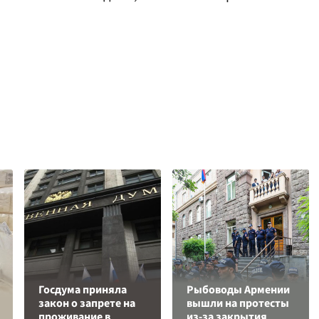
Госдума приняла
Рыбоводы Армении
закон о запрете на
вышли на протесты
проживание в
из-за закрытия