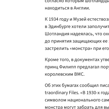
согласно которым шотландцы 
находиться в Англии.
К 1934 году и Музей естество
в Эдинбурге хотели заполучи
Шотландия надеялась, что ох
до принятия защищающих ее з
застрелить «монстра» при его
Кроме того, в документах утв
принц Филипп предлагал пор
королевским ВМС.
Об этих бумагах сообщил пис
traordinary Files. «В 1930-х 
символом национального само
монстра могут забрать для в