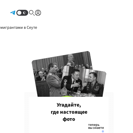
Авторизоваться
 мигрантами в Сеуте
Угадайте,
где настоящее
фото