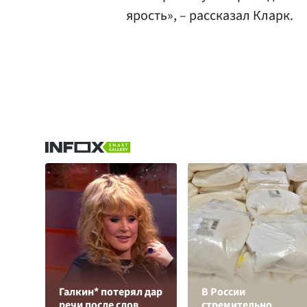
ярость», – рассказал Кларк.
Галкин* потерял дар
В России
речи после слов
стремительно