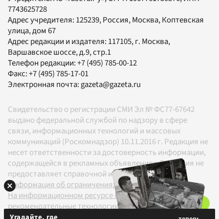
7743625728
Адрес учредителя: 125239, Россия, Москва, Коптевская
улица, дом 67
Адрес редакции и издателя:
117105
, г.
Москва
,
Варшавское шоссе, д.9, стр.1
Телефон редакции:
+7 (495) 785-00-12
Факс:
+7 (495) 785-17-01
Электронная почта:
gazeta@gazeta.ru
Свидетельство о регистрации СМИ Эл № ФС77-67642
выдано федеральной службой по надзору в сфере
связи, информационных технологий и массовых
коммуникаций (Роскомнадзор) 10.11.2016 г. Редакция не
несет ответственности за достоверность информации,
содержащейся в рекламных объявлениях. Редакция не
предоставляет справочной информации.
Информация об ограничениях
На информационном ресурсе применяются
рекомендательные технологии в соответствии с
Правилами
Угадайте, где