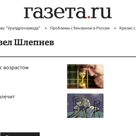
аву "Уралдронзавода"
Проблемы с бензином в России
Кризис с
вел Шлепнев
с возрастом
алечит