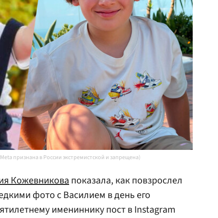
Meta признана в России экстремистской и запрещена)
ия Кожевникова
показала, как повзрослел
едкими фото с Василием в день его
ятилетнему имениннику пост в Instagram