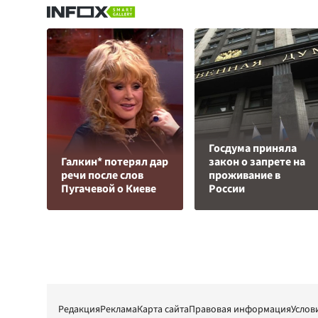
Госдума приняла
Галкин* потерял дар
закон о запрете на
речи после слов
проживание в
Пугачевой о Киеве
России
Редакция
Реклама
Карта сайта
Правовая информация
Услов