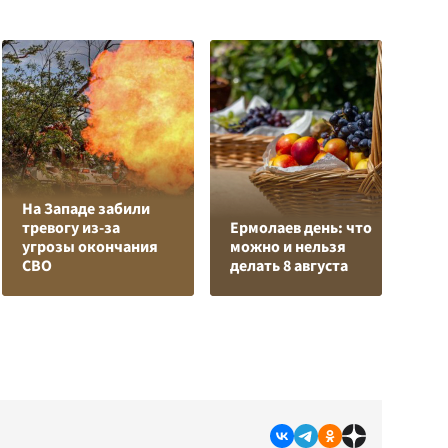
На Западе забили
тревогу из-за
Ермолаев день: что
В
угрозы окончания
можно и нельзя
с
СВО
делать 8 августа
д