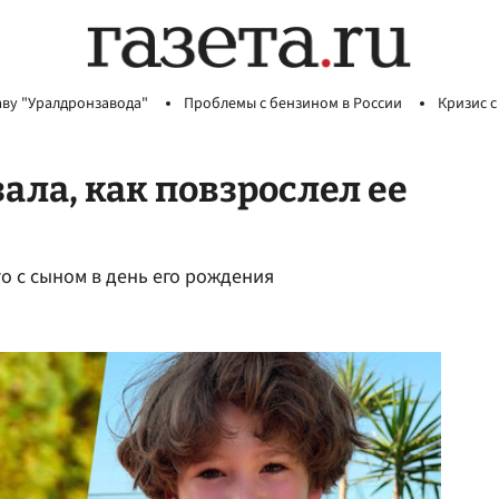
аву "Уралдронзавода"
Проблемы с бензином в России
Кризис с
ала, как повзрослел ее
 с сыном в день его рождения