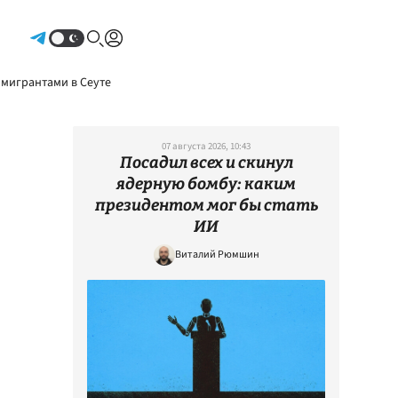
Авторизоваться
 мигрантами в Сеуте
07 августа 2026, 10:43
Посадил всех и скинул
ядерную бомбу: каким
президентом мог бы стать
ИИ
Виталий Рюмшин