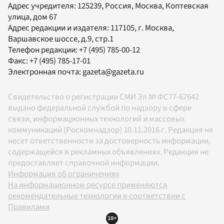
Адрес учредителя: 125239, Россия, Москва, Коптевская
улица, дом 67
Адрес редакции и издателя:
117105
, г.
Москва
,
Варшавское шоссе, д.9, стр.1
Телефон редакции:
+7 (495) 785-00-12
Факс:
+7 (495) 785-17-01
Электронная почта:
gazeta@gazeta.ru
Свидетельство о регистрации СМИ Эл № ФС77-67642
выдано федеральной службой по надзору в сфере
связи, информационных технологий и массовых
коммуникаций (Роскомнадзор) 10.11.2016 г. Редакция не
несет ответственности за достоверность информации,
содержащейся в рекламных объявлениях. Редакция не
предоставляет справочной информации.
Информация об ограничениях
На информационном ресурсе применяются
рекомендательные технологии в соответствии с
Правилами
18+