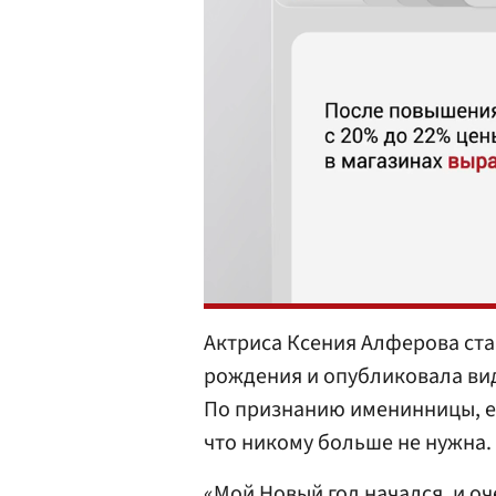
Актриса Ксения Алферова ста
рождения и опубликовала виде
По признанию именинницы, ей
что никому больше не нужна.
«Мой Новый год начался, и оч