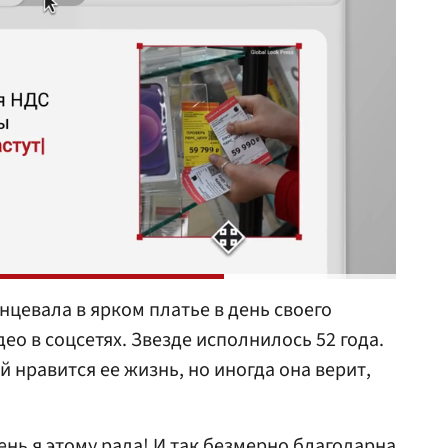
нцевала в ярком платье в день своего
о в соцсетях. Звезде исполнилось 52 года.
 нравится ее жизнь, но иногда она верит,
ень я этому рада! И так безмерно благодарна