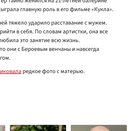
тер тайно женился на 21-летней балерине
сыграла главную роль в его фильме «Кукла».
ней тяжело ударило расставание с мужем.
рийти в себя. По словам артистки, она все
 любила это занятие всю жизнь.
то они с Бероевым венчаны и навсегда
гом.
иковала
редкое фото с матерью.