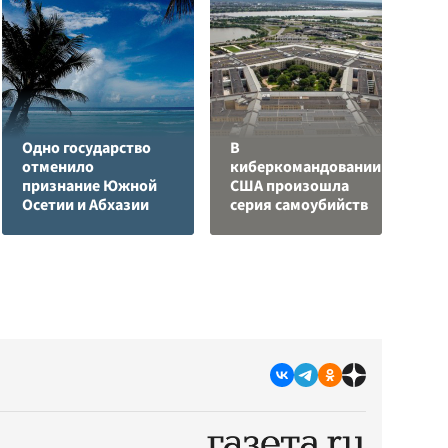
Одно государство
В
отменило
киберкомандовании
Я
признание Южной
США произошла
д
Осетии и Абхазии
серия самоубийств
о