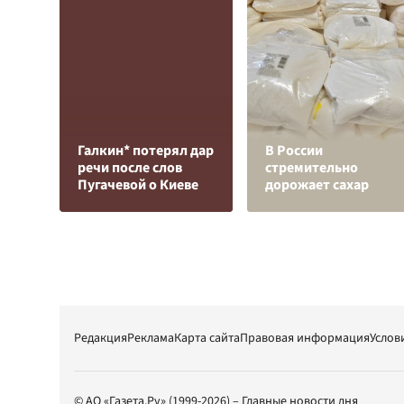
Галкин* потерял дар
В России
речи после слов
стремительно
Пугачевой о Киеве
дорожает сахар
Редакция
Реклама
Карта сайта
Правовая информация
Услов
© АО «Газета.Ру» (1999-2026) – Главные новости дня